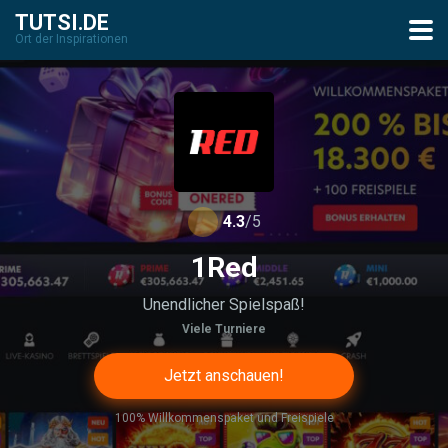
TUTSI.DE
Ort der Inspirationen
4.3
/5
1Red
Unendlicher Spielspaß!
Viele Turniere
Jetzt anschauen!
100% Willkommenspaket und Freispiele