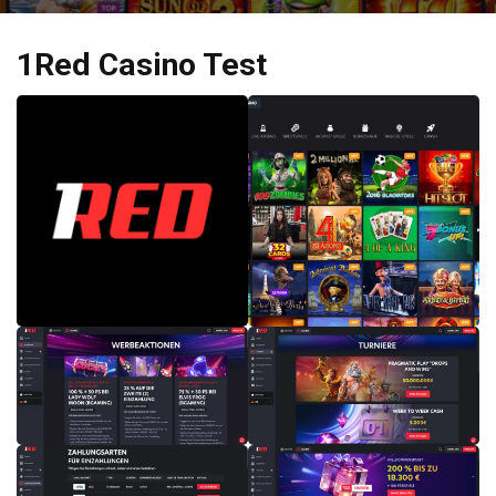
1Red Casino Test