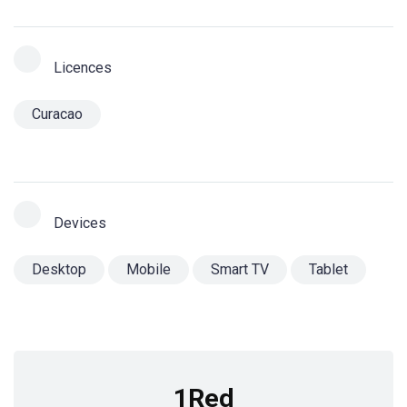
Licences
Curacao
Devices
Desktop
Mobile
Smart TV
Tablet
1Red