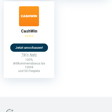
CashWin
Jetzt anschauen!
T&Cs Apply
100%
Willkommensbonus bis
1000€
und 50 Freipiele