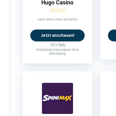
Hugo Casino
Jetzt ohne Limits einzahlen
Jetzt anschauen!
T&Cs Apply
Kostenlose Demospiele ohne
Anmeldung