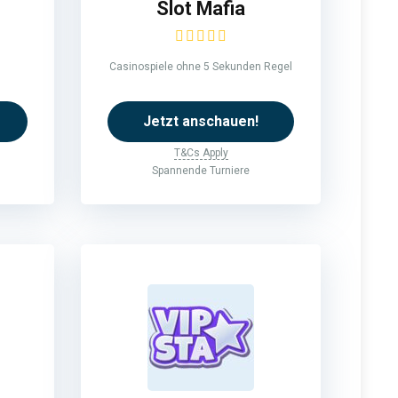
Slot Mafia
Casinospiele ohne 5 Sekunden Regel
Jetzt anschauen!
T&Cs Apply
Spannende Turniere