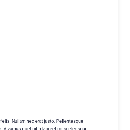
s felis. Nullam nec erat justo. Pellentesque
gna. Vivamus eget nibh laoreet mi scelerisque